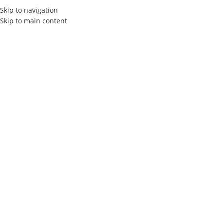
Skip to navigation
Skip to main content
Découvrez Notre ​
Consultant
SEO Tunisie
Découvrez comment
Elly Agency
, votre
consultant SEO en
Tunisie,
peut améliorer votre visibilité en ligne.
Que ce soit pour un site vitrine ou e-commerce, nous offrons des
solutions personnalisées pour vous aider à atteindre vos
objectifs.
Audit SEO Gratuit
Services