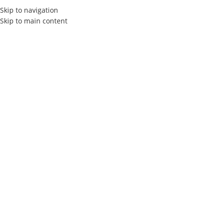
Skip to navigation
Skip to main content
LE GUIDE DE SEO
Balises Alt (Images)
Elly Agency
On 10 janvier 2024
Notre Guide SEO