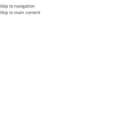
Skip to navigation
Skip to main content
Actualités
Home
Les Tendances Marketing Digital
LES TENDANCES MARKETING DIGITAL
Comment bien choisir une agence
web en 2025 ?
Elly Agency
On 24 juillet 2025