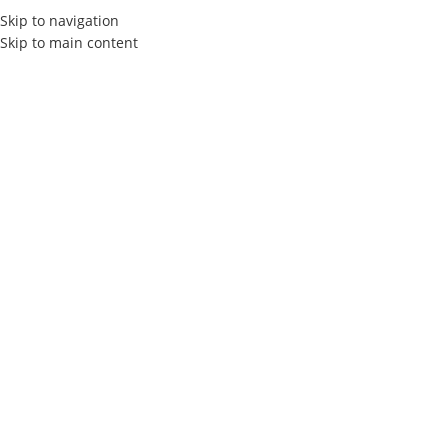
Skip to navigation
Skip to main content
Actualités
Home
Guide Geo : Generative Engine Optimisation (IA)
GUIDE GEO : GENERATIVE ENGINE OPTIMISATION (IA)
Créer un contenu Structuré et de
Haute Qualité pour plaire aux IA
Elly Agency
On 9 décembre 2025