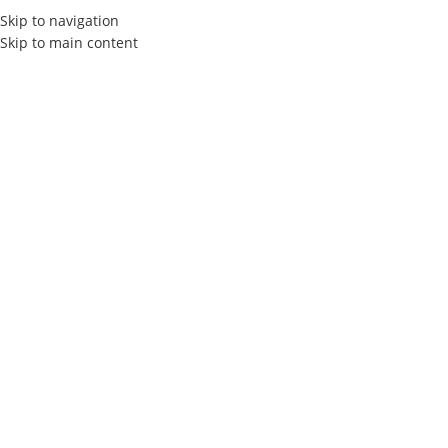
Skip to navigation
Skip to main content
Actualités
Home
Les Tendances SEO / SEA
LES TENDANCES SEO / SEA
Les Tendances Dominantes des
CMS en 2025
Elly Agency
On 13 mai 2024