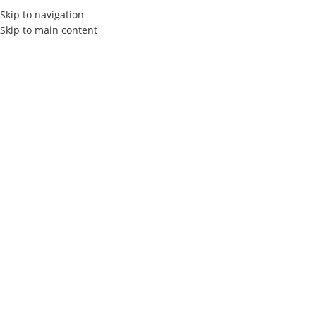
Skip to navigation
Skip to main content
ACCUEIL
À PROPOS
SERVICES
Les Tendan
Home
consultez notre guide de design graphique : À première vue, trav
20
FÉV