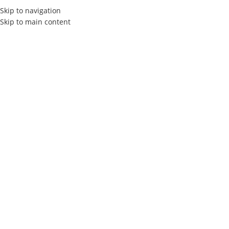
Skip to navigation
Skip to main content
Actualités
Home
Les Tendances Design Graphique
LES TENDANCES DESIGN GRAPHIQUE
Pourquoi le Branding en 2026 est
Essentiel pour les Entreprises en
Tunisie ?
Elly Agency
On 16 février 2026