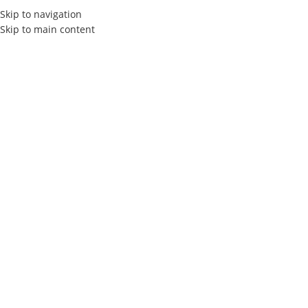
Skip to navigation
Skip to main content
Actualités
Home
Les Tendances Design Graphique
LES TENDANCES DESIGN GRAPHIQUE
Design graphique, UX et IA : vers
une nouvelle génération
d’expériences digitales
Elly Agency
On 15 décembre 2025